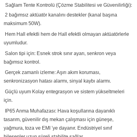
.
Sağlam Tente Kontrolü (Çözme Stabilitesi ve Güvenilirliği):
Ö
2 bağımsız aktüatör kanalını destekler (kanal başına
maksimum 50W).
Ö
Hem Hall efektli hem de Hall efektli olmayan aktüatörlerle
uyumludur.
Ö
Salon tipi için: Esnek strok sınır ayarı, senkron veya
bağımsız kontrol.
Ö
Gerçek zamanlı izleme
: Aşırı akım koruması,
senkronizasyon hatası alarmı, sinyal kaybı alarmı.
Ö
Güçlü uyum
Kolay entegrasyon ve sistem yükseltmeleri
için.
Ö
IP65 Anma Muhafazası
: Hava koşullarına dayanıklı
tasarım, güvenilir dış mekan çalışması için güneşe,
yağmura, toza ve EMI 'ye dayanır. Endüstriyel sınıf
bileşenler uzun süreli stabilite sağlar.