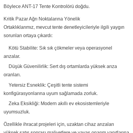
Böylece ANT-17 Tente Kontrolörü doğdu.
Kritik Pazar Ağrı Noktalarına Yönelik
Ortaklıklarımız, mevcut tente denetleyicileriyle ilgili yaygın
sorunları ortaya çıkardı:
Kötü Stabilite:
Sık sık çökmeler veya operasyonel
arızalar.
Düşük Güvenilirlik:
Sert dış ortamlarda yüksek arıza
oranları.
Yetersiz Esneklik:
Çeşitli tente sistemi
konfigürasyonlarına uyum sağlamada zorluk.
Zeka Eksikliği:
Modern akıllı ev ekosistemleriyle
uyumsuzluk.
Özellikle ihracat projeleri için, uzaktan cihaz arızaları
yüksek satış sonrası maliyetlere ve yavaş onarım yanıtlarına